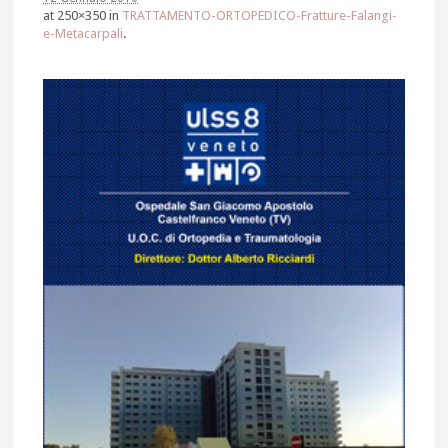
at 250×350 in
TRATTAMENTO-ORTOPEDICO-Fratture-Falangi-
e-Metacarpali
.