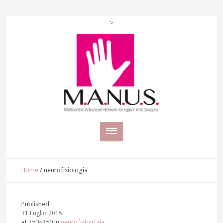
Home
/
neurofisiologia
Published
31 Luglio 2015
at 250×350 in
neurofisiologia
.