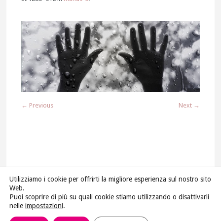
← Previous
Next →
Utilizziamo i cookie per offrirti la migliore esperienza sul nostro sito
Web.
M.A.N.U.S © 2018 P.I 03687690267 | All Rights Reserved |
Puoi scoprire di più su quali cookie stiamo utilizzando o disattivarli
Powered by
Più Internet srl
|
Privacy Policy
–
Info legali
nelle
impostazioni
.