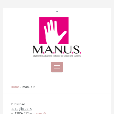
Home
/
manus-6
Published
30 Luglio 2015
at 1280×512 in
manus-6
.