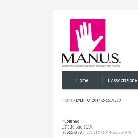
Home
L’Associazione
Home
/
EVENTO-2014-2-555×370
Published
17 Febbraio 2015
at 555×370 in
EVENTO-2014-2-555×370
.