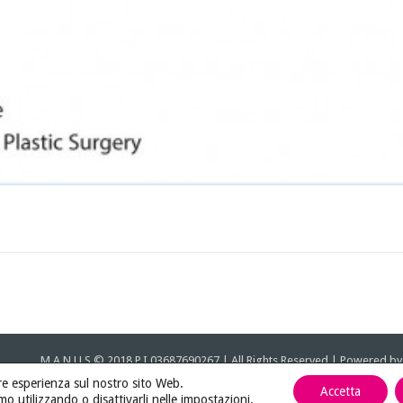
M.A.N.U.S © 2018 P.I 03687690267 | All Rights Reserved | Powered b
iore esperienza sul nostro sito Web.
Accetta
mo utilizzando o disattivarli nelle
impostazioni
.