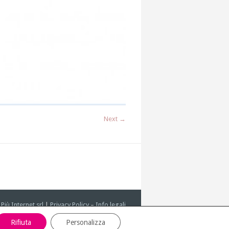
Next →
y
Più Internet srl
|
Privacy Policy
–
Info legali
Rifiuta
Personalizza