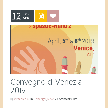
12
2019
APR
Convegno di Venezia
2019
By
virsapiens
/
In
Convegni
,
News
/
Comments
Off