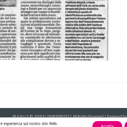
M.A.N.U.S © 2018 P.I 03687690267 | All Rights Reserved | Powered b
iore esperienza sul nostro sito Web.
Accetta