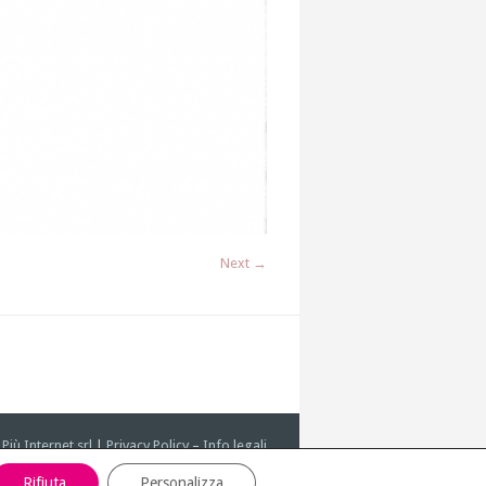
Next →
y
Più Internet srl
|
Privacy Policy
–
Info legali
Rifiuta
Personalizza