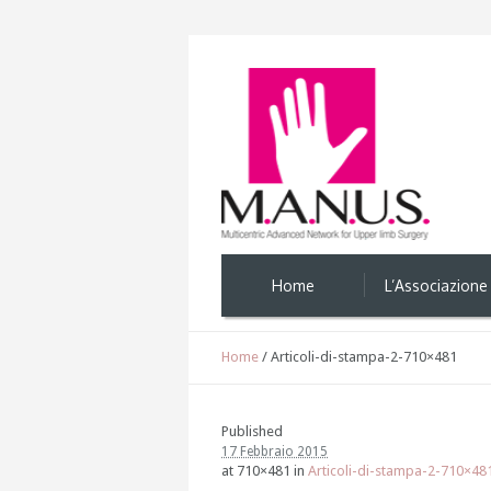
Home
L’Associazione
Home
/
Articoli-di-stampa-2-710×481
Published
17 Febbraio 2015
at 710×481 in
Articoli-di-stampa-2-710×48