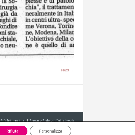
Next →
y
Più Internet srl
|
Privacy Policy
–
Info legali
Rifiuta
Personalizza