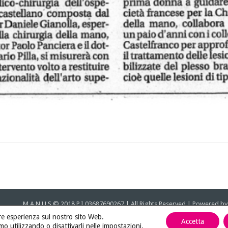
M.A.N.U.S © 2018 P.I 03687690267 | All Rights Reserved | Powered b
iore esperienza sul nostro sito Web.
Accetta
mo utilizzando o disattivarli nelle
impostazioni
.