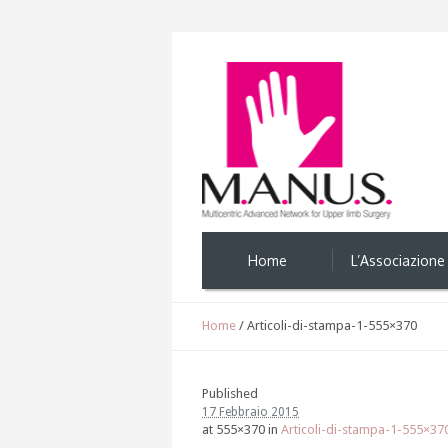
Home
L’Associazione
Home
/
Articoli-di-stampa-1-555×370
Published
17 Febbraio 2015
at 555×370 in
Articoli-di-stampa-1-555×37